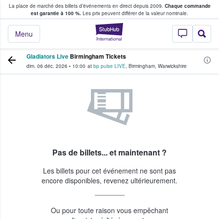
La place de marché des billets d’événements en direct depuis 2009.
Chaque commande
s fans achètent et vendent des billets
est garantie à 100 %.
Les prix peuvent différer de la valeur nominale.
StubHub - Où les f
Menu
Gladiators Live
Birmingham Tickets
dim. 06 déc. 2026
•
10:00
at
bp pulse LIVE
,
Birmingham
,
Warwickshire
Pas de billets... et maintenant ?
Les billets pour cet événement ne sont pas
encore disponibles, revenez ultérieurement.
Ou pour toute raison vous empêchant