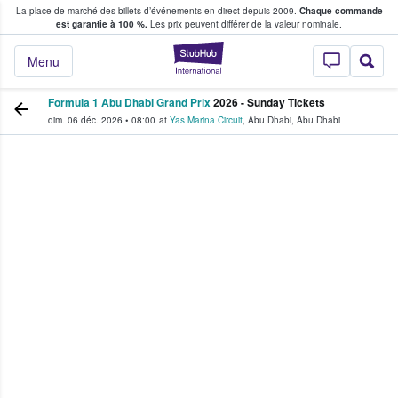
La place de marché des billets d’événements en direct depuis 2009.
Chaque commande
s fans achètent et vendent des billets
est garantie à 100 %.
Les prix peuvent différer de la valeur nominale.
StubHub - Où les f
Menu
Formula 1 Abu Dhabi Grand Prix
2026 - Sunday Tickets
dim. 06 déc. 2026
•
08:00
at
Yas Marina Circuit
,
Abu Dhabi
,
Abu Dhabi