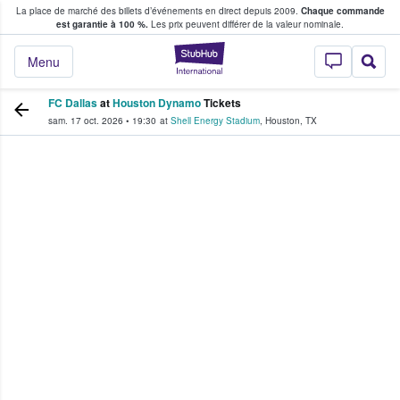
La place de marché des billets d’événements en direct depuis 2009.
Chaque commande
s fans achètent et vendent des billets
est garantie à 100 %.
Les prix peuvent différer de la valeur nominale.
StubHub - Où les f
Menu
FC Dallas
at
Houston Dynamo
Tickets
sam. 17 oct. 2026
•
19:30
at
Shell Energy Stadium
,
Houston
,
TX