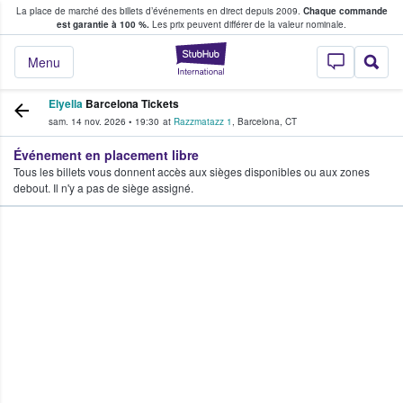
La place de marché des billets d’événements en direct depuis 2009.
Chaque commande
s fans achètent et vendent des billets
est garantie à 100 %.
Les prix peuvent différer de la valeur nominale.
StubHub - Où les f
Menu
Elyella
Barcelona Tickets
sam. 14 nov. 2026
•
19:30
at
Razzmatazz 1
,
Barcelona
,
CT
Événement en placement libre
Tous les billets vous donnent accès aux sièges disponibles ou aux zones
debout. Il n'y a pas de siège assigné.