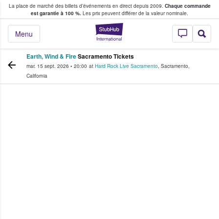
La place de marché des billets d’événements en direct depuis 2009.
Chaque commande
s fans achètent et vendent des billets
est garantie à 100 %.
Les prix peuvent différer de la valeur nominale.
StubHub - Où les f
Menu
Earth, Wind & Fire
Sacramento Tickets
mar. 15 sept. 2026
•
20:00
at
Hard Rock Live Sacramento
,
Sacramento
,
California