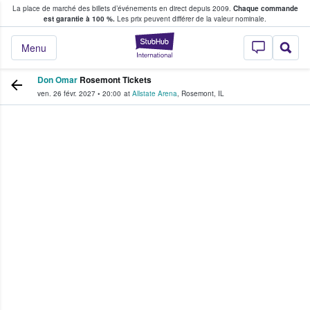
La place de marché des billets d’événements en direct depuis 2009.
Chaque commande
s fans achètent et vendent des billets
est garantie à 100 %.
Les prix peuvent différer de la valeur nominale.
StubHub - Où les f
Menu
Don Omar
Rosemont Tickets
ven. 26 févr. 2027
•
20:00
at
Allstate Arena
,
Rosemont
,
IL