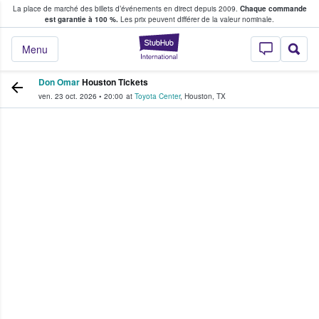
La place de marché des billets d’événements en direct depuis 2009.
Chaque commande
s fans achètent et vendent des billets
est garantie à 100 %.
Les prix peuvent différer de la valeur nominale.
StubHub - Où les f
Menu
Don Omar
Houston Tickets
ven. 23 oct. 2026
•
20:00
at
Toyota Center
,
Houston
,
TX