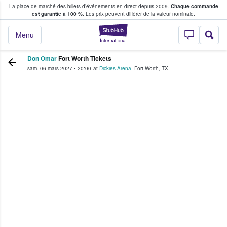
La place de marché des billets d’événements en direct depuis 2009.
Chaque commande
s fans achètent et vendent des billets
est garantie à 100 %.
Les prix peuvent différer de la valeur nominale.
StubHub - Où les f
Menu
Don Omar
Fort Worth Tickets
sam. 06 mars 2027
•
20:00
at
Dickies Arena
,
Fort Worth
,
TX