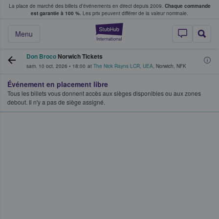
La place de marché des billets d’événements en direct depuis 2009.
Chaque commande
s fans achètent et vendent des billets
est garantie à 100 %.
Les prix peuvent différer de la valeur nominale.
StubHub - Où les f
Menu
Don Broco
Norwich Tickets
sam. 10 oct. 2026
•
18:00
at
The Nick Rayns LCR, UEA
,
Norwich
,
NFK
Événement en placement libre
Tous les billets vous donnent accès aux sièges disponibles ou aux zones
debout. Il n'y a pas de siège assigné.