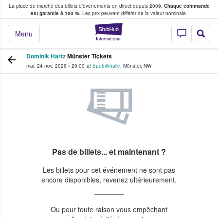
La place de marché des billets d’événements en direct depuis 2009.
Chaque commande
s fans achètent et vendent des billets
est garantie à 100 %.
Les prix peuvent différer de la valeur nominale.
StubHub - Où les f
Menu
Dominik Hartz
Münster Tickets
mar. 24 nov. 2026
•
20:00
at
Sputnikhalle
,
Münster
,
NW
Pas de billets... et maintenant ?
Les billets pour cet événement ne sont pas
encore disponibles, revenez ultérieurement.
Ou pour toute raison vous empêchant