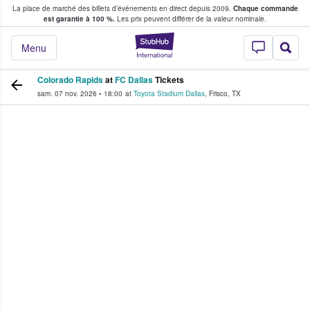
La place de marché des billets d’événements en direct depuis 2009.
Chaque commande
s fans achètent et vendent des billets
est garantie à 100 %.
Les prix peuvent différer de la valeur nominale.
StubHub - Où les f
Menu
Colorado Rapids
at
FC Dallas
Tickets
sam. 07 nov. 2026
•
18:00
at
Toyota Stadium Dallas
,
Frisco
,
TX