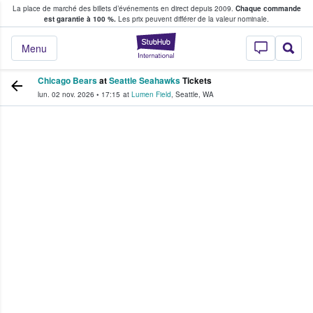
La place de marché des billets d’événements en direct depuis 2009.
Chaque commande
s fans achètent et vendent des billets
est garantie à 100 %.
Les prix peuvent différer de la valeur nominale.
StubHub - Où les f
Menu
Chicago Bears
at
Seattle Seahawks
Tickets
lun. 02 nov. 2026
•
17:15
at
Lumen Field
,
Seattle
,
WA