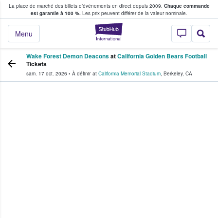
La place de marché des billets d’événements en direct depuis 2009.
Chaque commande
s fans achètent et vendent des billets
est garantie à 100 %.
Les prix peuvent différer de la valeur nominale.
StubHub - Où les f
Menu
Wake Forest Demon Deacons
at
California Golden Bears Football
Tickets
sam. 17 oct. 2026
•
À définir
at
California Memorial Stadium
,
Berkeley
,
CA