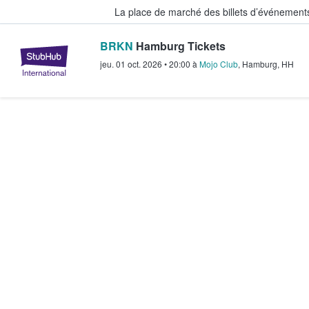
La place de marché des billets d’événement
BRKN
Hamburg Tickets
StubHub - Où les fans achètent e
jeu. 01 oct. 2026
•
20:00
à
Mojo Club
,
Hamburg
,
HH