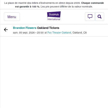
La place de marché des billets d’événements en direct depuis 2009.
Chaque commande
s fans achètent et vendent des billets
est garantie à 100 %.
Les prix peuvent différer de la valeur nominale.
StubHub - Où les f
Menu
Brandon Flowers
Oakland Tickets
sam. 05 sept. 2026
•
20:00
at
Fox Theater Oakland
,
Oakland
,
CA