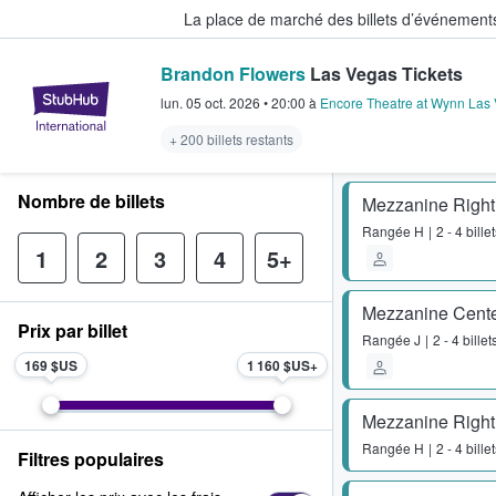
La place de marché des billets d’événement
Brandon Flowers
Las Vegas Tickets
StubHub - Où les fans achètent e
lun. 05 oct. 2026
•
20:00
à
Encore Theatre at Wynn Las
+ 200 billets restants
Nombre de billets
Mezzanine Right
Rangée
H
2 - 4 bille
1
2
3
4
5+
Mezzanine Cent
Prix par billet
Rangée
J
2 - 4 billet
169 $US
1 160 $US
Mezzanine Right
Rangée
H
2 - 4 bille
Filtres populaires