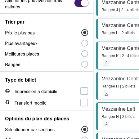
Afficher les prix avec les frais
Mezzanine Cent
estimés
Rangée
J
2 - 4 billet
Trier par
Mezzanine Cent
Prix le plus bas
Rangée
L
2 billets
Plus avantageux
Mezzanine Cent
Meilleures places
Rangée
K
2 - 4 billet
Rangée
Mezzanine Cent
Type de billet
Rangée
H
2 billets
Impression à domicile
Transfert mobile
Mezzanine Left
Rangée
H
2 billets
Options du plan des places
Sélectionner par sections