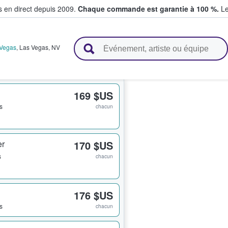
s en direct depuis 2009.
Chaque commande est garantie à 100 %.
Le
t vendent des billets
 Vegas
,
Las Vegas
,
NV
169 $US
ts
chacun
er
170 $US
s
chacun
176 $US
ts
chacun