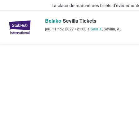
La place de marché des billets d’événement
Belako
Sevilla Tickets
StubHub - Où les fans achètent e
jeu. 11 nov. 2027
•
21:00
à
Sala X
,
Sevilla
,
AL