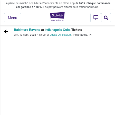
La place de marché des billets d’événements en direct depuis 2009.
Chaque commande
s fans achètent et vendent des billets
est garantie à 100 %.
Les prix peuvent différer de la valeur nominale.
StubHub - Où les f
Menu
Baltimore Ravens
at
Indianapolis Colts
Tickets
dim. 13 sept. 2026
•
13:00
at
Lucas Oil Stadium
,
Indianapolis
,
IN