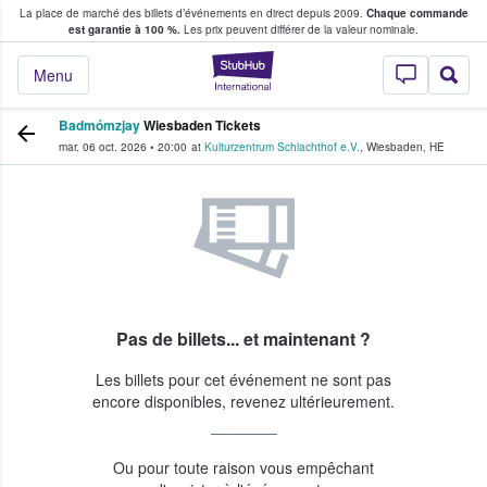
La place de marché des billets d’événements en direct depuis 2009.
Chaque commande
s fans achètent et vendent des billets
est garantie à 100 %.
Les prix peuvent différer de la valeur nominale.
StubHub - Où les f
Menu
Badmómzjay
Wiesbaden Tickets
mar. 06 oct. 2026
•
20:00
at
Kulturzentrum Schlachthof e.V.
,
Wiesbaden
,
HE
Pas de billets... et maintenant ?
Les billets pour cet événement ne sont pas
encore disponibles, revenez ultérieurement.
Ou pour toute raison vous empêchant