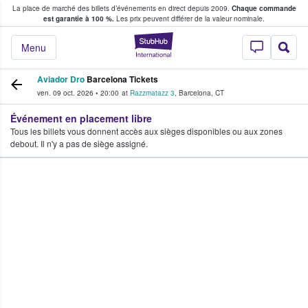
La place de marché des billets d’événements en direct depuis 2009.
Chaque commande
s fans achètent et vendent des billets
est garantie à 100 %.
Les prix peuvent différer de la valeur nominale.
StubHub - Où les f
Menu
Aviador Dro
Barcelona Tickets
ven. 09 oct. 2026
•
20:00
at
Razzmatazz 3
,
Barcelona
,
CT
Événement en placement libre
Tous les billets vous donnent accès aux sièges disponibles ou aux zones
debout. Il n'y a pas de siège assigné.