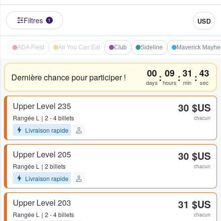
Filtres
USD
1
ADA Field
All You Can Eat
Club
Sideline
Maverick Mayhe
00
09
31
43
:
:
:
Dernière chance pour participer !
days
hours
min
sec
Upper Level 235
30 $US
Rangée
L
2 - 4 billets
chacun
Livraison rapide
Upper Level 205
30 $US
Rangée
L
2 billets
chacun
Livraison rapide
Upper Level 203
31 $US
Rangée
L
2 - 4 billets
chacun