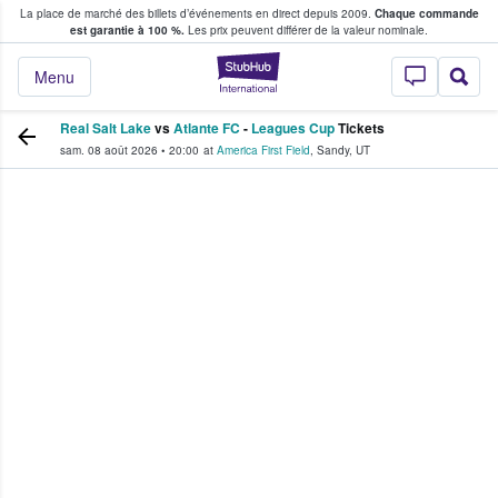
La place de marché des billets d’événements en direct depuis 2009.
Chaque commande
s fans achètent et vendent des billets
est garantie à 100 %.
Les prix peuvent différer de la valeur nominale.
StubHub - Où les f
Menu
Real Salt Lake
vs
Atlante FC
-
Leagues Cup
Tickets
sam. 08 août 2026
•
20:00
at
America First Field
,
Sandy
,
UT