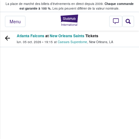
La place de marché des billets d’événements en direct depuis 2009.
Chaque commande
s fans achètent et vendent des billets
est garantie à 100 %.
Les prix peuvent différer de la valeur nominale.
StubHub - Où les f
Menu
Atlanta Falcons
at
New Orleans Saints
Tickets
lun. 05 oct. 2026
•
19:15
at
Caesars Superdome
,
New Orleans
,
LA