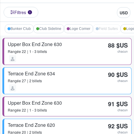
Filtres
USD
1
Bunker Club
Club Sideline
Loge Corner
Field Suites
Loge
Upper Box End Zone 630
88 $US
Rangée
22
1 - 3 billets
chacun
Terrace End Zone 634
90 $US
Rangée
27
2 billets
chacun
Upper Box End Zone 630
91 $US
Rangée
22
1 - 3 billets
chacun
Terrace End Zone 620
92 $US
Rangée
20
2 billets
chacun