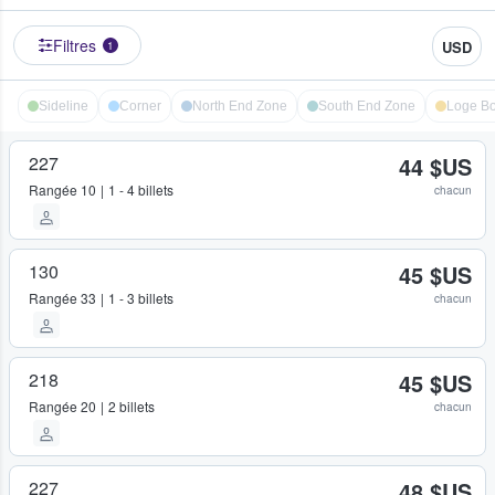
Filtres
USD
1
Sideline
Corner
North End Zone
South End Zone
Loge B
227
44 $US
Rangée
10
1 - 4 billets
chacun
130
45 $US
Rangée
33
1 - 3 billets
chacun
218
45 $US
Rangée
20
2 billets
chacun
227
48 $US