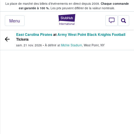
La place de marché des billets d’événements en direct depuis 2009.
Chaque commande
s fans achètent et vendent des billets
est garantie à 100 %.
Les prix peuvent différer de la valeur nominale.
StubHub - Où les f
Menu
East Carolina Pirates
at
Army West Point Black Knights Football
Tickets
sam. 21 nov. 2026
•
À définir
at
Michie Stadium
,
West Point
,
NY