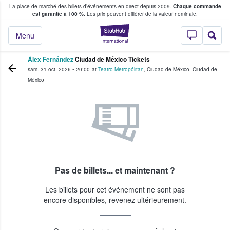
La place de marché des billets d’événements en direct depuis 2009.
Chaque commande
s fans achètent et vendent des billets
est garantie à 100 %.
Les prix peuvent différer de la valeur nominale.
StubHub - Où les f
Menu
Álex Fernández
Ciudad de México Tickets
sam. 31 oct. 2026
•
20:00
at
Teatro Metropólitan
,
Ciudad de México
,
Ciudad de
México
Pas de billets... et maintenant ?
Les billets pour cet événement ne sont pas
encore disponibles, revenez ultérieurement.