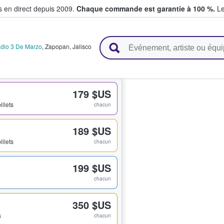
s en direct depuis 2009.
Chaque commande est garantie à 100 %.
Le
t vendent des billets
adio 3 De Marzo
,
Zapopan
,
Jalisco
179 $US
illets
chacun
189 $US
illets
chacun
199 $US
chacun
350 $US
s
chacun