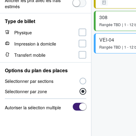
Afficher les prix avec les frais
estimés
308
Type de billet
Rangée
TBD
1 - 12 b
Physique
VEI-04
Impression à domicile
Rangée
TBD
1 - 12 b
Transfert mobile
Options du plan des places
Sélectionner par sections
Sélectionner par zone
Autoriser la sélection multiple