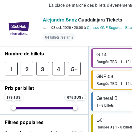
La place de marché des billets d’événement
Alejandro Sanz
Guadalajara Tickets
StubHub - Où les fans achètent e
sam. 03 oct. 2026
•
20:00
à
Coliseo GNP Seguros - Est
64 billets restants
Nombre de billets
G-14
Rangée
TBD
1 - 12 b
1
2
3
4
5+
GNP-09
Rangée
TBD
1 - 12 b
Prix par billet
179 $US
675 $US
General B
1 - 8 billets
L-01
Filtres populaires
Rangée
J
1 - 8 billet