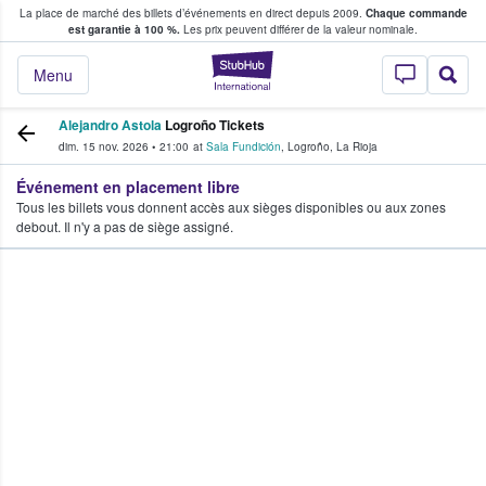
La place de marché des billets d’événements en direct depuis 2009.
Chaque commande
s fans achètent et vendent des billets
est garantie à 100 %.
Les prix peuvent différer de la valeur nominale.
StubHub - Où les f
Menu
Alejandro Astola
Logroño Tickets
dim. 15 nov. 2026
•
21:00
at
Sala Fundición
,
Logroño
,
La Rioja
Événement en placement libre
Tous les billets vous donnent accès aux sièges disponibles ou aux zones
debout. Il n'y a pas de siège assigné.