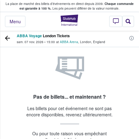
La place de marché des billets d’événements en direct depuis 2009.
Chaque commande
s fans achètent et vendent des billets
est garantie à 100 %.
Les prix peuvent différer de la valeur nominale.
StubHub - Où les f
Menu
ABBA Voyage
London Tickets
sam. 07 nov. 2026
•
15:00
at
ABBA Arena
,
London
,
England
Pas de billets... et maintenant ?
Les billets pour cet événement ne sont pas
encore disponibles, revenez ultérieurement.
Ou pour toute raison vous empêchant