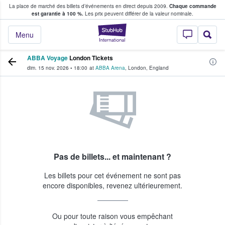
La place de marché des billets d’événements en direct depuis 2009.
Chaque commande
s fans achètent et vendent des billets
est garantie à 100 %.
Les prix peuvent différer de la valeur nominale.
StubHub - Où les f
Menu
ABBA Voyage
London Tickets
dim. 15 nov. 2026
•
18:00
at
ABBA Arena
,
London
,
England
Pas de billets... et maintenant ?
Les billets pour cet événement ne sont pas
encore disponibles, revenez ultérieurement.
Ou pour toute raison vous empêchant