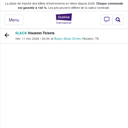
La place de marché des billets d’événements en direct depuis 2009.
Chaque commande
s fans achètent et vendent des billets
est garantie à 100 %.
Les prix peuvent différer de la valeur nominale.
StubHub - Où les f
Menu
6LACK
Houston Tickets
mer. 11 nov. 2026
•
20:00
at
Bayou Music Center
,
Houston
,
TX